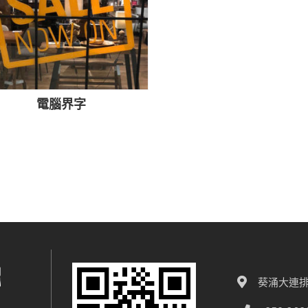
電腦界字
葵涌大連排