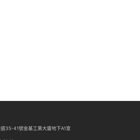
道35-41號金基工業大廈地下A1室